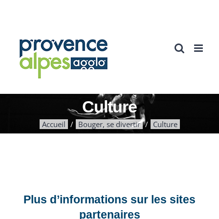
Passer
au
contenu
Culture
Accueil
Bouger, se divertir
Culture
Plus d’informations sur les sites
partenaires