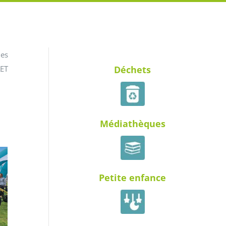
des
AET
Déchets
Médiathèques
Petite enfance