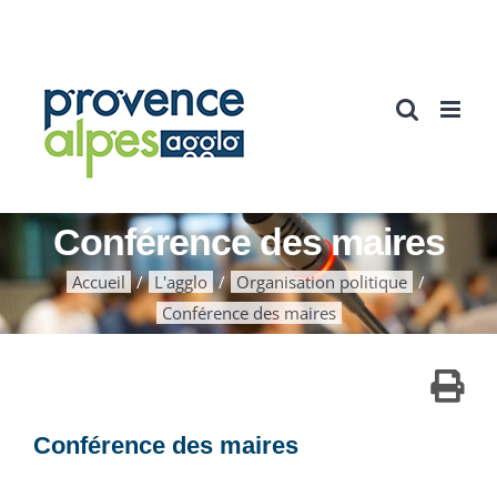
Passer
au
contenu
Conférence des maires
Accueil
L'agglo
Organisation politique
Conférence des maires
Conférence des maires