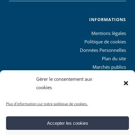
INFORMATIONS
Mentions légales
Politique de cookies
Données Personnelles
Plan du site
Marchés publics
Charte graphique
Gérer le consentement aux
L’agglo recrute
cookies
Plus d'information sur notre politique de cookies.
Accepter les cookies
© Copyright
2026 | Produit par le
SICTIAM
| Tous droits