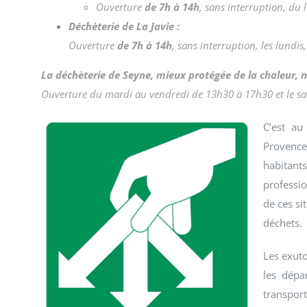
Ouverture
de 7h à 14h
, sans interruption, du 
Déchèterie de La Javie :
Ouverture
de 7h à 14h
, sans interruption, les lundis
La déchèterie de Seyne, mieux protégée de la chaleur, m
Ouverture du mardi au vendredi de 13h30 à 17h30 et le s
C’est au
Provence
habitan
professi
de ces si
déchets.
Les exuto
les dépa
transpor