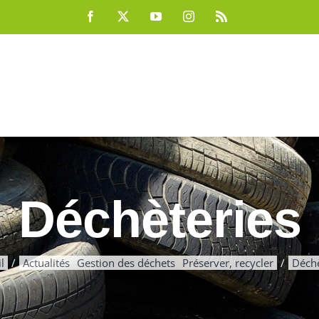
Facebook
X
YouTube
Instagram
Rss
Déchèteries
l
Actualités
Gestion des déchets
Préserver, recycler
Déchè