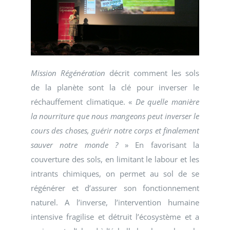
Mission Régénération
décrit comment les sols
de la planète sont la clé pour inverser le
réchauffement climatique. «
De quelle manière
la nourriture que nous mangeons peut inverser le
cours des choses, guérir notre corps et finalement
sauver notre monde ?
» En favorisant la
couverture des sols, en limitant le labour et les
intrants chimiques, on permet au sol de se
régénérer et d’assurer son fonctionnement
naturel. A l’inverse, l’intervention humaine
intensive fragilise et détruit l’écosystème et a