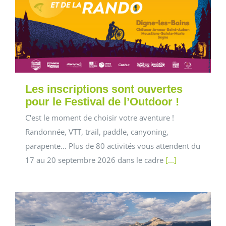
Les inscriptions sont ouvertes
pour le Festival de l’Outdoor !
C'est le moment de choisir votre aventure !
Randonnée, VTT, trail, paddle, canyoning,
parapente… Plus de 80 activités vous attendent du
17 au 20 septembre 2026 dans le cadre
[...]