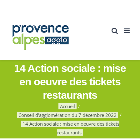
Passer
au
contenu
14 Action sociale : mise
en oeuvre des tickets
restaurants
Accueil
Conseil d'agglomération du 7 décembre 2022
14 Action sociale : mise en oeuvre des tickets
restaurants