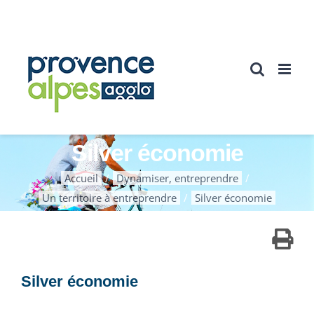
Passer
au
contenu
Silver économie
Accueil
Dynamiser, entreprendre
Un territoire à entreprendre
Silver économie
Silver économie