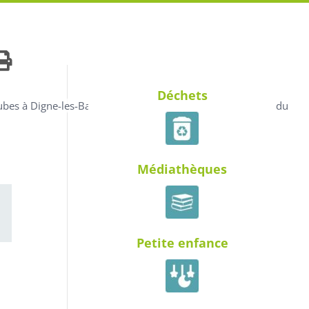
ités Actives
Déchets
oubes à Digne-les-Bains – Demande de financement auprès du
Médiathèques
ail
Petite enfance