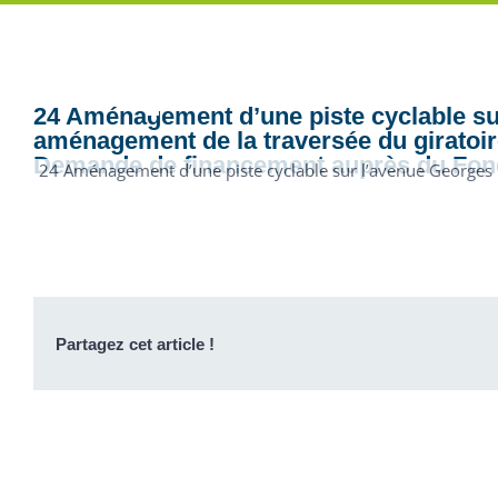
auprès du F
24 Aménagement d’une piste cyclable s
aménagement de la traversée du giratoi
Demande de financement auprès du Fond
24 Aménagement d’une piste cyclable sur l’avenue Georges
Partagez cet article !