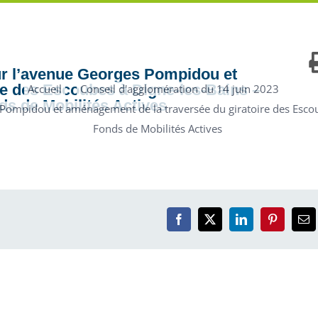
onds de Mobil
ur l’avenue Georges Pompidou et
re des Escoubes à Digne-les-Bains –
Accueil
Conseil d'agglomération du 14 juin 2023
s de Mobilités Actives
 Pompidou et aménagement de la traversée du giratoire des Esc
Fonds de Mobilités Actives
Facebook
X
LinkedIn
Pinterest
Em