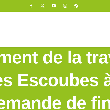
ent d’une pi
Facebook
X
YouTube
Instagram
Rss
nue Georges P
ent de la tra
des Escoubes à
Demande de fi