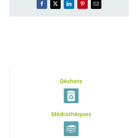
Facebook
X
LinkedIn
Pinterest
Email
Déchets
Médiathèques