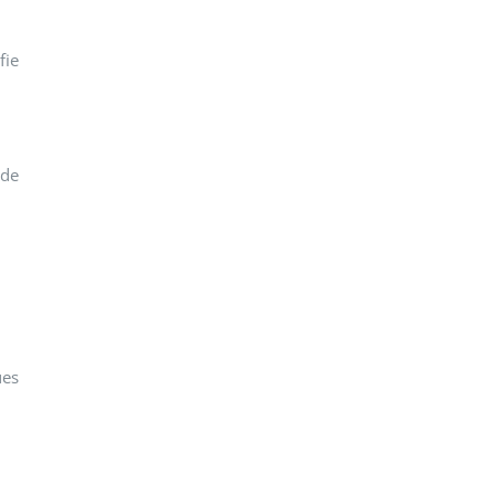
fie
 de
ues