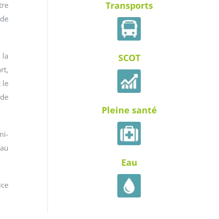
Transports
tre
 de
 la
SCOT
rt,
 le
 de
Pleine santé
mi-
 au
Eau
ice