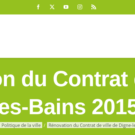
Facebook
X
YouTube
Instagram
Rss
n du Contrat d
es-Bains 201
Politique de la ville
Rénovation du Contrat de ville de Digne-