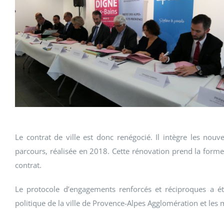
Le contrat de ville est donc renégocié. Il intègre les nouv
parcours, réalisée en 2018. Cette rénovation prend la form
contrat.
Le protocole d’engagements renforcés et réciproques a été
politique de la ville de Provence-Alpes Agglomération et les 