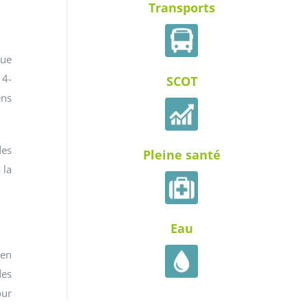
Transports
que
14-
SCOT
ens
des
Pleine santé
 la
Eau
 en
des
our