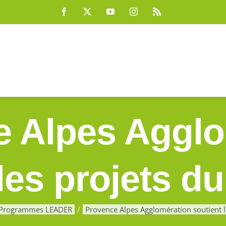
Facebook
X
YouTube
Instagram
Rss
e Alpes Agglo
les projets du 
Programmes LEADER
Provence Alpes Agglomération soutient le