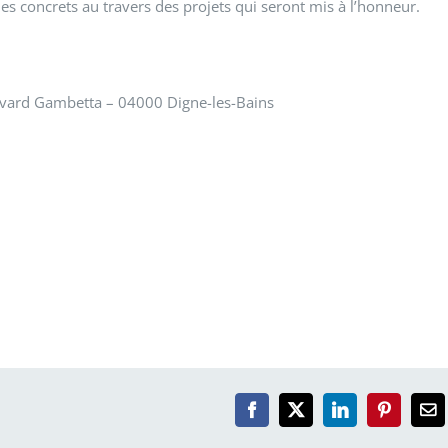
 concrets au travers des projets qui seront mis à l’honneur.
ulevard Gambetta – 04000 Digne-les-Bains
Facebook
X
LinkedIn
Pinterest
Em