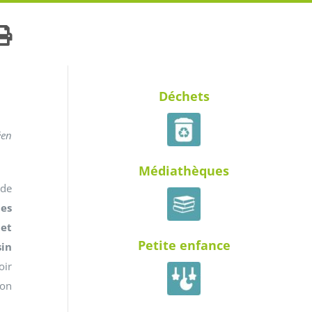
Déchets
éen
Médiathèques
 de
es
 et
Petite enfance
sin
oir
ion