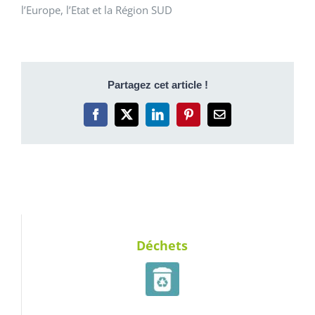
l’Europe, l’Etat et la Région SUD
Partagez cet article !
Facebook
X
LinkedIn
Pinterest
Email
Déchets