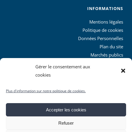
INFORMATIONS
Mentions légales
Politique de cookies
Données Personnelles
Plan du site
Marchés publics
Charte graphique
Gérer le consentement aux
L’agglo recrute
cookies
Plus d'information sur notre politique de cookies.
Accepter les cookies
© Copyright
2026 | Produit par le
SICTIAM
| Tous droits
Refuser
réservés