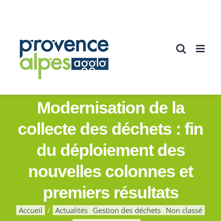
Passer
au
contenu
Modernisation de la
collecte des déchets : fin
du déploiement des
nouvelles colonnes et
premiers résultats
Accueil
Actualités
Gestion des déchets
Non classé