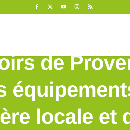
Facebook
X
YouTube
Instagram
Rss
oirs de Prov
s équipement
ière locale et