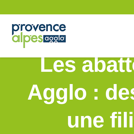
Passer
au
contenu
Les abatt
Agglo : de
une fil