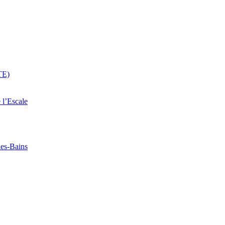
TE)
 l’Escale
les-Bains