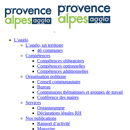
Passer
Facebook
X
YouTube
Instagram
Rss
au
contenu
L’agglo
L’agglo, un territoire
46 communes
Compétences
Compétences obligatoires
Compétences optionnelles
Compétences additionnelles
Organisation politique
Conseil communautaire
Bureau
Commissions thématiques et groupes de travail
Conférence des maires
Services
Organigramme
Déclarations légales RH
Nos publications
Rapport d’activité
Magazine