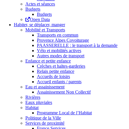
Actes et séances
Budgets
Budgets
Open Data
Habiter, se déplacer, manger
Mobilité et Transports
Transports en commun
Provence Alpes Covoiturage
PAASSERELLE : le transport à la demande
Vélo et mobilités actives
Autres modes de transport
Enfance et petite enfance
Crèches et haltes-garderies
Relais petite enfance
Accueils de loisirs
Accueil enfants / parents
Eau et assainissement
Assainissement Non Collectif
Rivières
Eaux pluviales
Habitat
Programme Local de l’Habitat
Politique de la Ville
Services de proximité
France Services