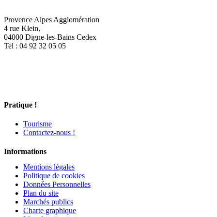
Facebook
X
LinkedIn
Pinterest
Email
Provence Alpes Agglomération
4 rue Klein,
04000 Digne-les-Bains Cedex
Tel : 04 92 32 05 05
Pratique !
Tourisme
Contactez-nous !
Informations
Mentions légales
Politique de cookies
Données Personnelles
Plan du site
Marchés publics
Charte graphique