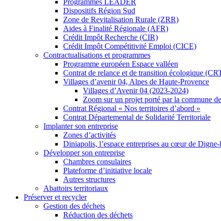
Programmes LEADER
Dispositifs Région Sud
Zone de Revitalisation Rurale (ZRR)
Aides à Finalité Régionale (AFR)
Crédit Impôt Recherche (CIR)
Crédit Impôt Compétitivité Emploi (CICE)
Contractualisations et programmes
Programme européen Espace valléen
Contrat de relance et de transition écologique (CR
Villages d’avenir 04, Alpes de Haute-Provence
Villages d’Avenir 04 (2023-2024)
Zoom sur un projet porté par la commune de
Contrat Régional « Nos territoires d’abord »
Contrat Départemental de Solidarité Territoriale
Implanter son entreprise
Zones d’activités
Diniapolis, l’espace entreprises au cœur de Digne-
Développer son entreprise
Chambres consulaires
Plateforme d’initiative locale
Autres structures
Abattoirs territoriaux
Préserver et recycler
Gestion des déchets
Réduction des déchets