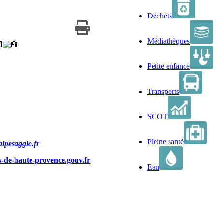
Déchets
Médiathèques
Petite enfance
Transports
SCOT
Pleine santé
alpesagglo.fr
s-de-haute-provence.gouv.fr
Eau