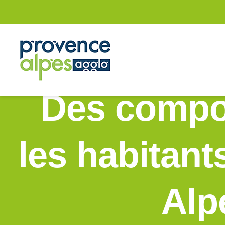
Passer
au
contenu
Des compos
les habitant
Alp