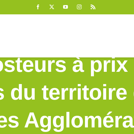
Facebook
X
YouTube
Instagram
Rss
teurs à prix 
s du territoir
es Aggloméra