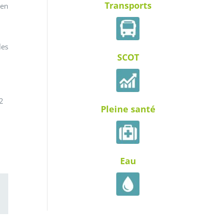
Transports
 en
les
SCOT
2
Pleine santé
Eau
ail