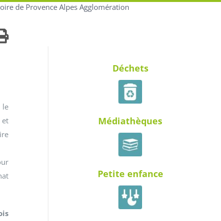
itoire de Provence Alpes Agglomération
Déchets
 le
Médiathèques
 et
ire
our
Petite enfance
hat
ois