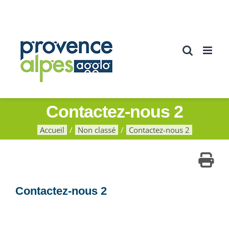
Passer
au
contenu
Contactez-nous 2
Accueil
Non classé
Contactez-nous 2
Contactez-nous 2