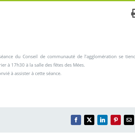
séance du Conseil de communauté de l’agglomération se tien
ier à 17h30 à la salle des fêtes des Mées.
onvié à assister à cette séance.
Facebook
X
LinkedIn
Pinterest
Em