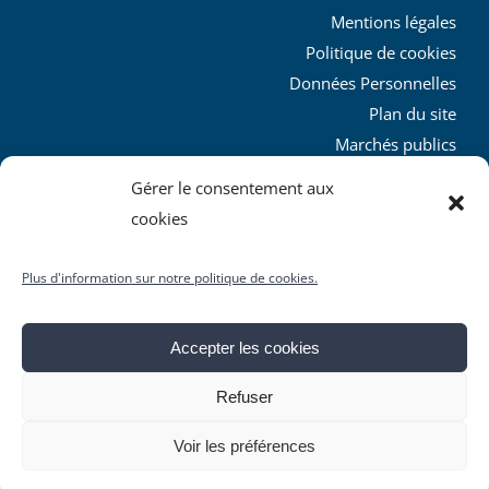
Mentions légales
Politique de cookies
Données Personnelles
Plan du site
Marchés publics
Charte graphique
Gérer le consentement aux
L’agglo recrute
cookies
Plus d'information sur notre politique de cookies.
Accepter les cookies
© Copyright
2026 | Produit par le
SICTIAM
| Tous droits
Refuser
réservés
Facebook
X
YouTube
Instagram
Rss
Voir les préférences