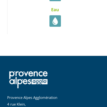
Eau
Provence Alpes Agglomération
4 rue Klein,