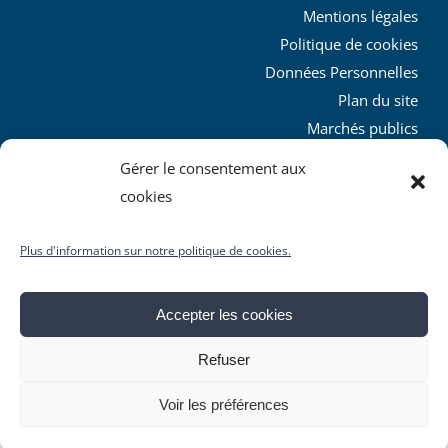
Mentions légales
Politique de cookies
Données Personnelles
Plan du site
Marchés publics
Charte graphique
Gérer le consentement aux
L’agglo recrute
cookies
Plus d'information sur notre politique de cookies.
Accepter les cookies
© Copyright
2026 | Produit par le
SICTIAM
| Tous droits
Refuser
réservés
Facebook
X
YouTube
Instagram
Rss
Voir les préférences