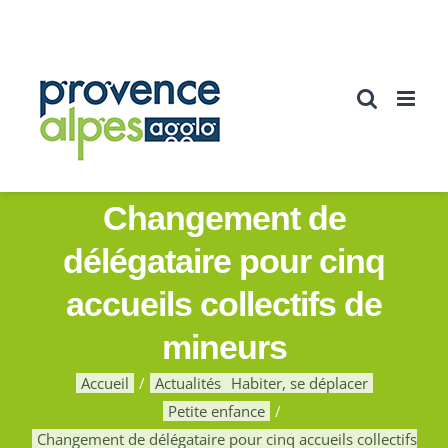
Passer
au
contenu
Changement de
délégataire pour cinq
accueils collectifs de
mineurs
Accueil
Actualités
Habiter, se déplacer
Petite enfance
Changement de délégataire pour cinq accueils collectifs