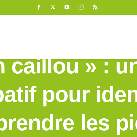
Facebook
X
YouTube
Instagram
Rss
 caillou » : 
patif pour ident
rendre les pi