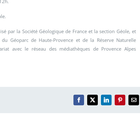
12h.
le.
sé par la Société Géologique de France et la section Géole, et
s du Géoparc de Haute-Provence et de la Réserve Naturelle
ariat avec le réseau des médiathèques de Provence Alpes
Facebook
X
LinkedIn
Pinterest
Em