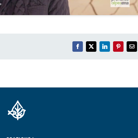
Facebook
X
LinkedIn
Pinterest
Em