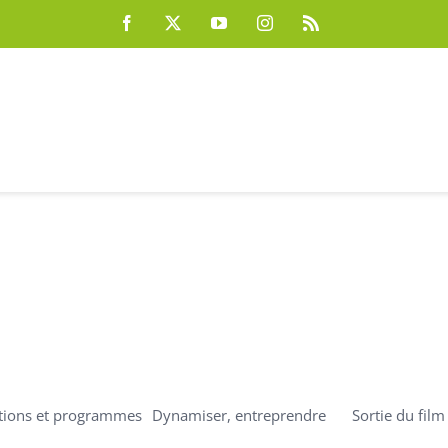
Facebook
X
YouTube
Instagram
Rss
u film promoti
paces Valléen
ations et programmes
Dynamiser, entreprendre
Sortie du fil