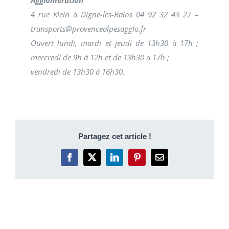
Agglomération
4 rue Klein à Digne-les-Bains 04 92 32 43 27 –
transports@provencealpesagglo.fr
Ouvert lundi, mardi et jeudi de 13h30 à 17h ;
mercredi de 9h à 12h et de 13h30 à 17h ;
vendredi de 13h30 à 16h30.
Partagez cet article !
Facebook
X
LinkedIn
Pinterest
Email