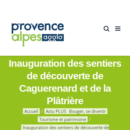
Passer
au
contenu
Inauguration des sentiers
de découverte de
Caguerenard et de la
Plâtrière
Accueil
Actu PLUS
Bouger, se divertir
Tourisme et patrimoine
Inauguration des sentiers de découverte de