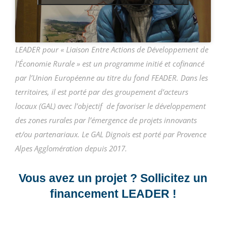
LEADER pour « Liaison Entre Actions de Développement de
l’Économie Rurale » est un programme initié et cofinancé
par l’Union Européenne au titre du fond FEADER. Dans les
territoires, il est porté par des groupement d’acteurs
locaux (GAL) avec l’objectif de favoriser le développement
des zones rurales par l’émergence de projets innovants
et/ou partenariaux. Le GAL Dignois est porté par Provence
Alpes Agglomération depuis 2017.
Vous avez un projet ? Sollicitez un
financement LEADER !