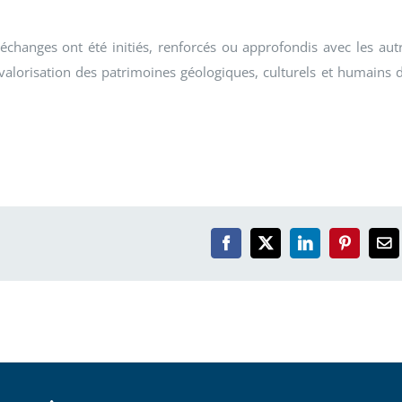
échanges ont été initiés, renforcés ou approfondis avec les aut
valorisation des patrimoines géologiques, culturels et humains 
Facebook
X
LinkedIn
Pinterest
Em