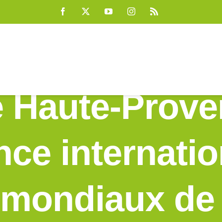
Facebook
X
YouTube
Instagram
Rss
 Haute-Proven
nce internatio
 mondiaux de