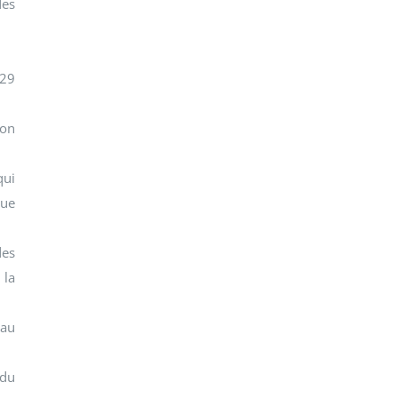
des
229
son
qui
que
des
 la
 au
 du