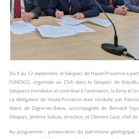
Du 8 au 12 septembre, le Géoparc de Haute-Provence a part
l’UNESCO, organisée au Chili dans le Géoparc de Kütralk
Géoparcs mondiaux et contribue à l’animation, la force et la 
La délégation de Haute-Provence était conduite par Patric
Maire de Digne-les-Bains, accompagnée de Bernard Teyss
Géoparc, Jérémie Subias, directeur, et Clément Cazé, chef de 
Au programme : préservation du patrimoine géologique, se