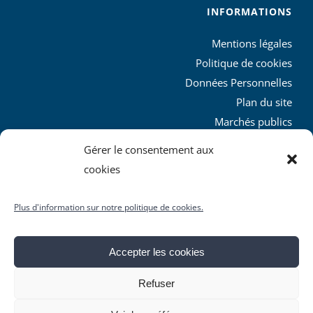
INFORMATIONS
Mentions légales
Politique de cookies
Données Personnelles
Plan du site
Marchés publics
Charte graphique
Gérer le consentement aux
L’agglo recrute
cookies
Plus d'information sur notre politique de cookies.
Accepter les cookies
© Copyright
2026 | Produit par le
SICTIAM
| Tous droits
Refuser
réservés