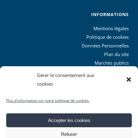
INFORMATIONS
Mentions légales
Politique de cookies
Données Personnelles
Plan du site
Marchés publics
Charte graphique
Gérer le consentement aux
L’agglo recrute
cookies
Plus d'information sur notre politique de cookies.
Accepter les cookies
© Copyright
2026 | Produit par le
SICTIAM
| Tous droits
Refuser
réservés