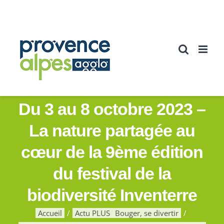
Passer
au
contenu
Du 3 au 8 octobre 2023 –
La nature partagée au
cœur de la 9ème édition
du festival de la
biodiversité Inventerre
Accueil
Actu PLUS
Bouger, se divertir