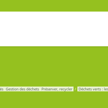
Facebook
X
YouTube
Instagram
Rss
ts : les bonn
tés
Gestion des déchets
Préserver, recycler
Déchets verts : l