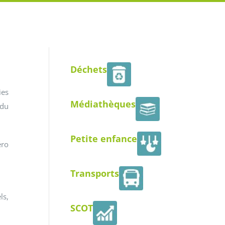
Déchets
ies
Médiathèques
 du
Petite enfance
éro
Transports
ls,
Gérer le consentement aux cookies
SCOT