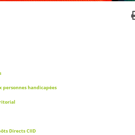
s
ux personnes handicapées
itorial
ts Directs CIID