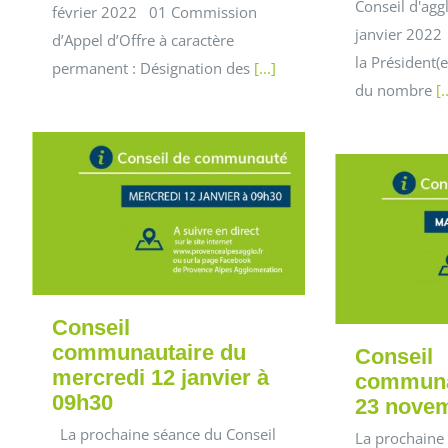
Conseil d'ag
février 2022 01 Commission
janvier 2022
d’Appel d’Offre à caractère
la Président(
permanent : Désignation des
[...]
du nombre
[.
Conseil
communautaire du
Conseil
mercredi 12 janvier à
communa
09h30
23 novem
La prochaine séance du Conseil
La prochaine