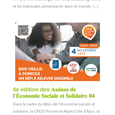
et les habitudes alimentaires dans le monde.
[...]
4e édition des 𝐀𝐬𝐬𝐢𝐬𝐞𝐬 𝐝𝐞
𝐥’𝐄𝐜𝐨𝐧𝐨𝐦𝐢𝐞 𝐒𝐨𝐜𝐢𝐚𝐥𝐞 𝐞𝐭 𝐒𝐨𝐥𝐢𝐝𝐚𝐢𝐫𝐞 𝟎𝟒
Dans le cadre du Mois de l'économie sociale et
solidaire, la CRESS Provence-Alpes-Côte d'Azur, la