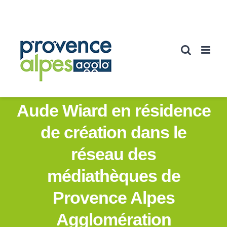
Passer
au
contenu
Aude Wiard en résidence
de création dans le
réseau des
médiathèques de
Provence Alpes
Agglomération